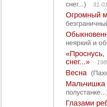
снег...)
31.0
Огромный 
безграничный
Обыкновен
неяркий и об
«Проснусь, 
снег...»
198
Весна
(Пах
Мальчишка 
полустанке...
Глазами ре