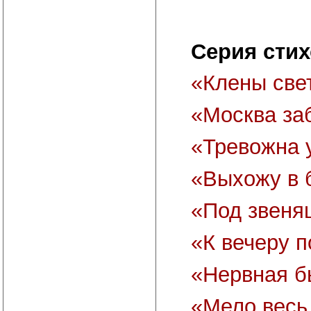
Серия сти
«Клены све
«Москва з
«Тревожна 
«Выхожу в 
«Под звен
«К вечеру 
«Нервная б
«Мело весь