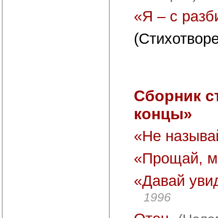
«Я – с раз
(Стихотворе
Сборник с
концы»
«Не называй
«Прощай, мо
«Давай увид
1996