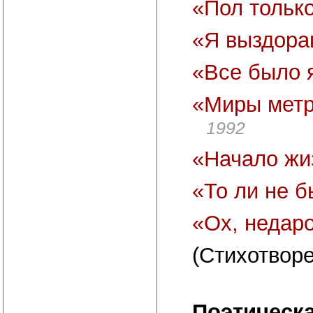
«Пол тольк
«Я выздор
«Все было 
«Миры метр
1992
«Начало жи
«То ли не 
«Ох, недар
(Стихотворе
Поэтическ