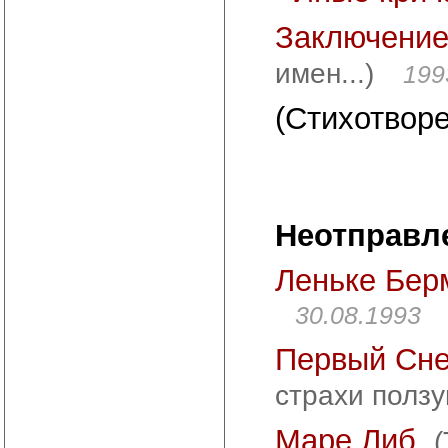
Заключени
имен...)
199
(Стихотворе
Неотправл
Леньке Бер
30.08.1993
Первый Снег
страхи ползущ
Маре Либ
(