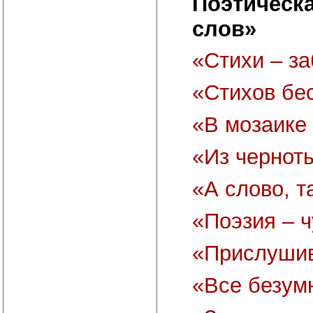
Поэтическа
слов»
«Стихи – за
«Стихов бе
«В мозаике
«Из чернот
«А слово, 
«Поэзия – 
«Прислуши
«Все безум