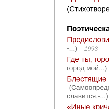
(Стихотворе
Поэтическа
Предислов
-...)
1993
Где ты, гор
город мой...)
Блестящие 
(Самоопред
славится,-...)
«Иные крича