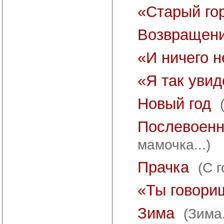
«Старый гор
Возвращен
«И ничего н
«Я так увиде
Новый год
Послевоен
мамочка...)
Прачка
(С 
«Ты говори
Зима
(Зима.