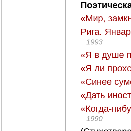
Поэтическа
«Мир, замк
Рига. Январ
1993
«Я в душе 
«Я ли прох
«Синее сум
«Дать инос
«Когда-ниб
1990