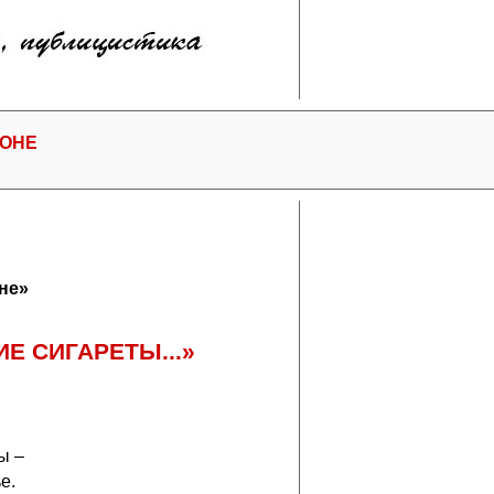
РОНЕ
не»
Е СИГАРЕТЫ...»
ы –
е.