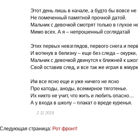
Этот день лишь в начале, а будто бы вовсе не
Не помеченный памятной прочной датой.
Мальчик с девочкой смотрят только в глухое н
Мимо всех. А я – непрошенный соглядатай
Этих первых невзглядов, первого снега и пер
И воткнув в белизну – еще без следа – окурки,
Мальчик с девочкой двинутся к ближней к школ
Свой оставив след, и все так же играя в жмурк
Им все ясно еще и уже ничего не ясно
Про катоды, аноды, всемирное тяготенье.
Их никто не учит, что жить и любить опасно…
А у входа в школу – плакат о вреде куренья.
2.11.2019
Следующая страница:
Рот фронт!