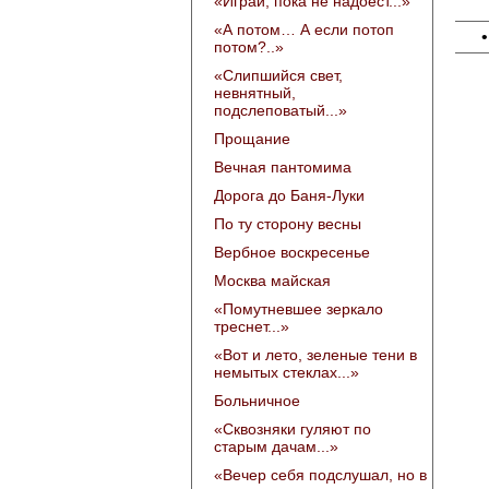
«Играй, пока не надоест...»
«А потом… А если потоп
потом?..»
«Слипшийся свет,
невнятный,
подслеповатый...»
Прощание
Вечная пантомима
Дорога до Баня-Луки
По ту сторону весны
Вербное воскресенье
Москва майская
«Помутневшее зеркало
треснет...»
«Вот и лето, зеленые тени в
немытых стеклах...»
Больничное
«Сквозняки гуляют по
старым дачам...»
«Вечер себя подслушал, но в