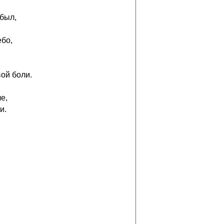
 был,
ебо,
вой боли.
е,
и.