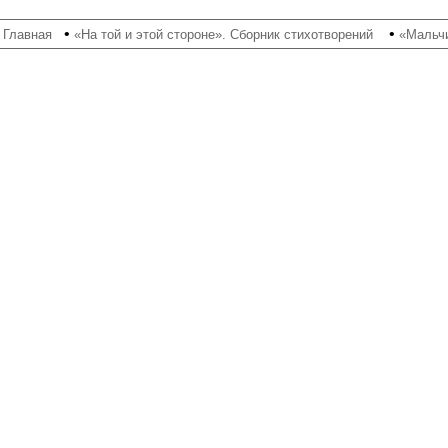
•
•
•
Главная
«На той и этой стороне». Сборник стихотворений
«Мальчи