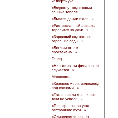
четверть уха
«Вздрогнут под окнами
сонные тополя
«Бьются дожди июля...»
«Растресканный асфальт
торопится за дачи...»
«Заросший сад как все
заросшие сады...»
«Беглым огнем
просвечена...»
Гонец
«Ни итогов, ни финалов не
случается...»
Малаховка
«Краешек моря, велосипед
под соснами...»
«Так спешили мы – и все-
таки не успели...»
«Перекрестки августа,
завтрашние пути...»
«Одиночество пахнет