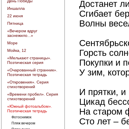
День Победы
Достанет ли
Иншалла
Сгибает бер
22 июня
Волны весе
Пятница
«Вечером вдруг
заснежило...»
Сентябрьск
Море
Горсть солн
Мойка, 12
«Мелькают страницы».
Покупки и 
Поэтическая серия
У зим, кото
«Очарованный странник».
Поэтическая тетрадь
«Откровения». Серия
стихотворений
И прятки, и
«Времени пробел». Серия
стихотворений
Цикад бесс
«Южный фотоальбом».
На старом 
Поэтическая тетрадь
Фотоснимок
Сто лет – б
Пляж вечером