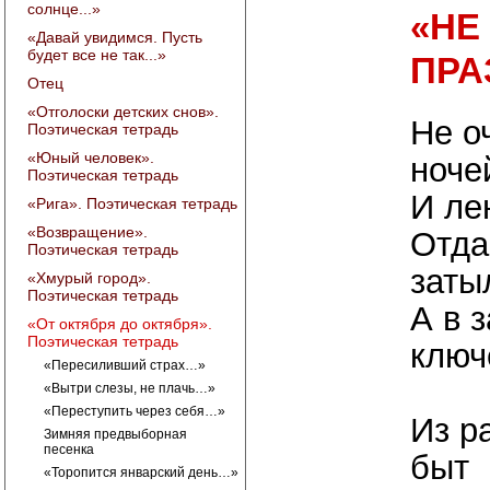
солнце...»
«НЕ
«Давай увидимся. Пусть
будет все не так...»
ПРА
Отец
«Отголоски детских снов».
Не о
Поэтическая тетрадь
«Юный человек».
ноче
Поэтическая тетрадь
И ле
«Рига». Поэтическая тетрадь
«Возвращение».
Отда
Поэтическая тетрадь
заты
«Хмурый город».
Поэтическая тетрадь
А в 
«От октября до октября».
Поэтическая тетрадь
ключ
«Пересиливший страх…»
«Вытри слезы, не плачь…»
«Переступить через себя…»
Из р
Зимняя предвыборная
песенка
быт
«Торопится январский день…»