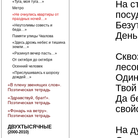
На с
«Туга, моя туга…»
Метро
пос
«Не очнулись квартиры от
праздных ночей…»
Безу
«Неутолимы совесть и
беда…»
День
Памяти улицы Чкалова
«Здесь дрожь небес и тишина
земли…»
«Разинул вечер пасть…»
Скво
От октября до октября
лесо
Осенний человек
«Прислушиваясь к шороху
Один
дождей…»
«В плену звенящих слов».
Твой
Поэтическая тетрадь
Да б
«Здравствуй, брат!».
Поэтическая тетрадь
свой
«Фонарь на ветру».
Поэтическая тетрадь
ДВУХТЫСЯЧНЫЕ
На д
(2000-2010)