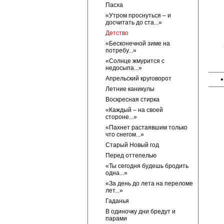
Пасха
«Утром проснуться – и
досчитать до ста...»
Детство
«Бесконечной зиме на
потребу...»
«Солнце жмурится с
недосыпа...»
Апрельский круговорот
Летние каникулы
Воскресная стирка
«Каждый – на своей
стороне...»
«Пахнет растаявшим только
что снегом...»
Старый Новый год
Перед оттепелью
«Ты сегодня будешь бродить
одна...»
«За день до лета на переломе
лет...»
Гаданья
В одиночку дни бредут и
парами