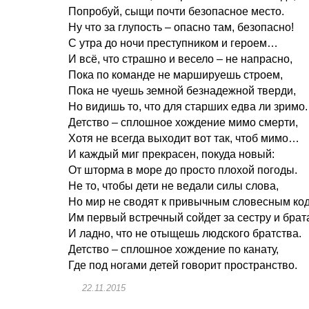
Попробуй, сыщи почти безопасное место.
Ну что за глупость – опасно там, безопасно!
С утра до ночи преступником и героем…
И всё, что страшно и весело – не напрасно,
Пока по команде не маршируешь строем,
Пока не чуешь земной безнадежной тверди,
Но видишь то, что для старших едва ли зримо.
Детство – сплошное хождение мимо смерти,
Хотя не всегда выходит вот так, чтоб мимо…
И каждый миг прекрасен, покуда новый:
От шторма в море до просто плохой погоды.
Не то, чтобы дети не ведали силы слова,
Но мир не сводят к привычным словесным ко
Им первый встречный сойдет за сестру и брат
И ладно, что не отыщешь людского братства.
Детство – сплошное хождение по канату,
Где под ногами детей говорит пространство.
22.11.2015