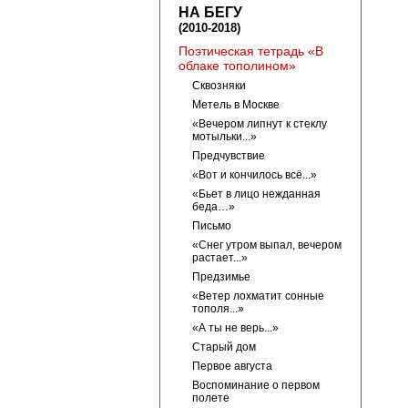
НА БЕГУ
(2010-2018)
Поэтическая тетрадь «В
облаке тополином»
Сквозняки
Метель в Москве
«Вечером липнут к стеклу
мотыльки...»
Предчувствие
«Вот и кончилось всё...»
«Бьет в лицо нежданная
беда…»
Письмо
«Снег утром выпал, вечером
растает...»
Предзимье
«Ветер лохматит сонные
тополя...»
«А ты не верь...»
Старый дом
Первое августа
Воспоминание о первом
полете