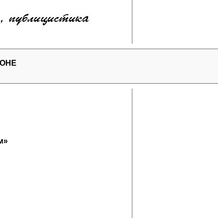
РОНЕ
м»