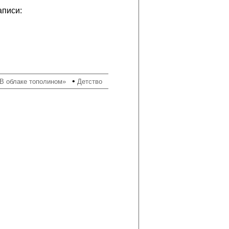
аписи:
•
«В облаке тополином»
Детство