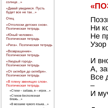
солнце...»
«ПО
«Давай увидимся. Пусть
будет все не так...»
Поэз
Отец
«Отголоски детских снов».
Ни к
Поэтическая тетрадь
Не п
«Юный человек».
Поэтическая тетрадь
Узор
«Рига». Поэтическая тетрадь
«Возвращение».
Поэтическая тетрадь
И вн
«Хмурый город».
Поэтическая тетрадь
А, з
«От октября до октября».
Все 
Поэтическая тетрадь
«В плену звенящих слов».
–
Поэтическая тетрадь
«Стихи – забава, я – игрок…»
И му
«Стихов бесполезная
блажь…»
«В мозаике чужого языка…»