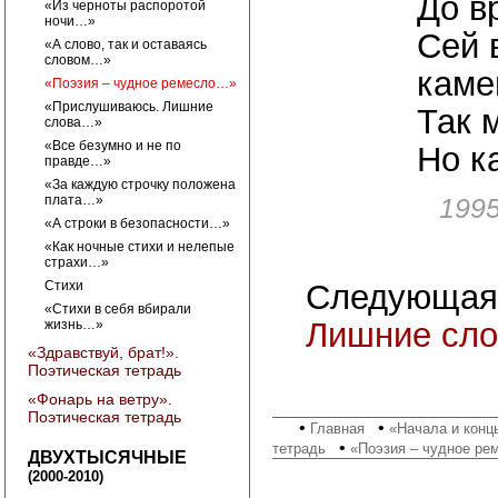
До в
«Из черноты распоротой
ночи…»
Сей 
«А слово, так и оставаясь
словом…»
каме
«Поэзия – чудное ремесло…»
«Прислушиваюсь. Лишние
Так 
слова…»
«Все безумно и не по
Но к
правде…»
«За каждую строчку положена
плата…»
199
«А строки в безопасности…»
«Как ночные стихи и нелепые
страхи…»
Стихи
Следующая
«Стихи в себя вбирали
Лишние сл
жизнь…»
«Здравствуй, брат!».
Поэтическая тетрадь
«Фонарь на ветру».
Поэтическая тетрадь
•
•
Главная
«Начала и конц
•
тетрадь
«Поэзия – чудное р
ДВУХТЫСЯЧНЫЕ
(2000-2010)