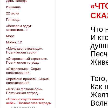
День Победы
«ЧТ
Иншалла
СКА
22 июня
Пятница
«Вечером вдруг
Что 
заснежило...»
И кт
Море
Мойка, 12
душ
«Мелькают страницы».
Песч
Поэтическая серия
«Очарованный странник».
Живе
Поэтическая тетрадь
«Откровения». Серия
стихотворений
Того,
«Времени пробел». Серия
стихотворений
Как 
«Южный фотоальбом».
Желт
Поэтическая тетрадь
«Стихи о спустившемся
Волн
небе». Поэтическая тетрадь