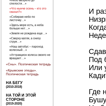
«Небо вызрело до
спелости…»
«Что нынче осень – кто это
И ра
сказал?»
«Собираю небо по
Низр
листочку…»
Когд
«Здесь море есть, а неба
больше нет…»
Неде
«Земля не рождена еще…»
«Сверху капли, а снизу
струи…»
«Наш автобус – пароход
Сдав
колесный…»
«Аттракцион колеса своего не
Под 
вращает…»
«Сны». Поэтическая тетрадь
Или 
«Крымские этюды».
Кади
Поэтическая тетрадь
НА БЕГУ
(2010-2018)
Где н
НА ТОЙ И ЭТОЙ
Бушу
СТОРОНЕ
(2019-2020)