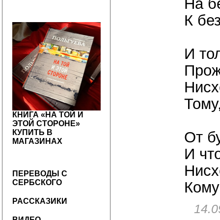
На б
К бе
И то
Прож
Нисх
Тому
КНИГА «НА ТОЙ И
ЭТОЙ СТОРОНЕ»
КУПИТЬ В
От б
МАГАЗИНАХ
И чт
Нисх
ПЕРЕВОДЫ С
СЕРБСКОГО
Кому
РАССКАЗИКИ
14.0
ВИДЕО