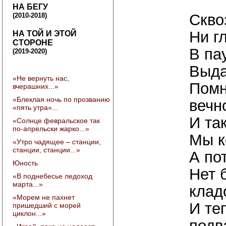
НА БЕГУ
Скво
(2010-2018)
Ни г
НА ТОЙ И ЭТОЙ
СТОРОНЕ
В па
(2019-2020)
Выда
«Не вернуть нас,
Помн
вчерашних...»
«Блеклая ночь по прозванию
вечн
«пять утра»...
И та
«Солнце февральское так
по-апрельски жарко...»
Мы к
«Утро чадящее – станции,
станции, станции...»
А по
Юность
Нет 
«В поднебесье ледоход
марта...»
клад
«Морем не пахнет
И те
пришедший с морей
циклон...»
подв