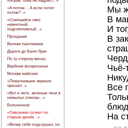
«Играй, пока не надоест...»
Мы ж
«А потом… А если потоп
потом?..»
В ма
«Слипшийся свет,
невнятный,
И то
подслеповатый...»
В за
Прощание
Вечная пантомима
стра
Дорога до Баня-Луки
Черд
По ту сторону весны
Чьё-
Вербное воскресенье
Москва майская
Нику
«Помутневшее зеркало
Все 
треснет...»
«Вот и лето, зеленые тени в
Толь
немытых стеклах...»
блюд
Больничное
«Сквозняки гуляют по
На с
старым дачам...»
«Вечер себя подслушал, но