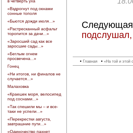
18.0
в четверть уха
«Вздрогнут под окнами
сонные тополя
«Бьются дожди июля...»
Следующая
«Растресканный асфальт
подслушал, 
торопится за дачи...»
«Заросший сад как все
заросшие сады...»
«Беглым огнем
просвечена...»
•
•
Главная
«На той и этой
Гонец
«Ни итогов, ни финалов не
случается...»
Малаховка
«Краешек моря, велосипед
под соснами...»
«Так спешили мы – и все-
таки не успели...»
«Перекрестки августа,
завтрашние пути...»
«Одиночество пахнет