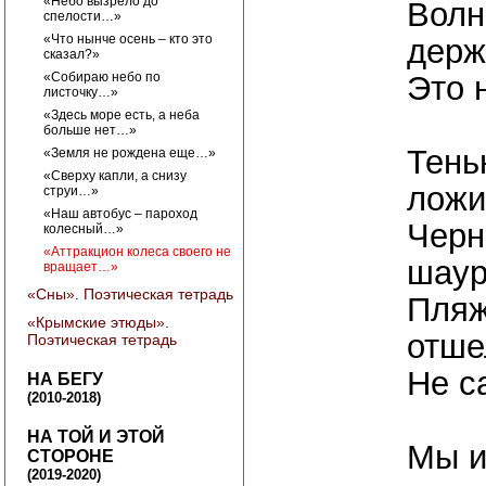
«Небо вызрело до
Волн
спелости…»
«Что нынче осень – кто это
держ
сказал?»
«Собираю небо по
Это 
листочку…»
«Здесь море есть, а неба
больше нет…»
Тень
«Земля не рождена еще…»
«Сверху капли, а снизу
ложи
струи…»
«Наш автобус – пароход
Черн
колесный…»
«Аттракцион колеса своего не
шаур
вращает…»
«Сны». Поэтическая тетрадь
Пляж
«Крымские этюды».
отше
Поэтическая тетрадь
Не с
НА БЕГУ
(2010-2018)
НА ТОЙ И ЭТОЙ
Мы и
СТОРОНЕ
(2019-2020)