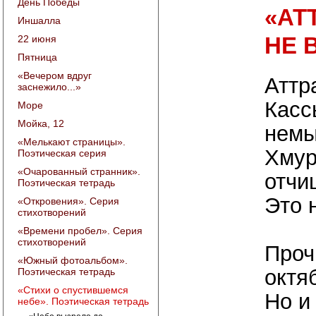
День Победы
«АТ
Иншалла
НЕ 
22 июня
Пятница
«Вечером вдруг
Аттр
заснежило...»
Касс
Море
Мойка, 12
немы
«Мелькают страницы».
Хмур
Поэтическая серия
«Очарованный странник».
отчи
Поэтическая тетрадь
Это 
«Откровения». Серия
стихотворений
«Времени пробел». Серия
стихотворений
Проч
«Южный фотоальбом».
октя
Поэтическая тетрадь
«Стихи о спустившемся
Но и
небе». Поэтическая тетрадь