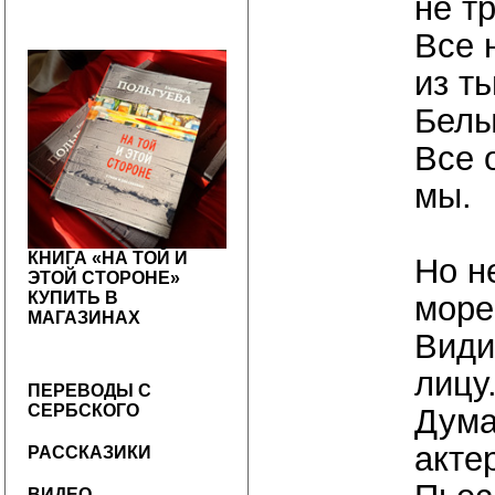
не т
Все 
из т
Белы
Все 
мы.
КНИГА «НА ТОЙ И
Но н
ЭТОЙ СТОРОНЕ»
КУПИТЬ В
море
МАГАЗИНАХ
Види
лицу
ПЕРЕВОДЫ С
СЕРБСКОГО
Дума
акте
РАССКАЗИКИ
ВИДЕО