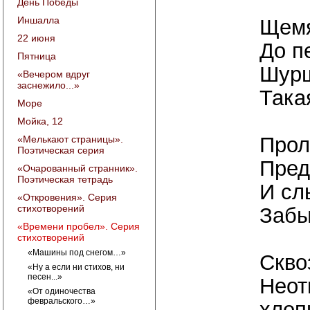
День Победы
Иншалла
Щемя
22 июня
До п
Пятница
Шурш
«Вечером вдруг
заснежило...»
Такая
Море
Мойка, 12
Прол
«Мелькают страницы».
Поэтическая серия
Пред
«Очарованный странник».
Поэтическая тетрадь
И сл
«Откровения». Серия
стихотворений
Забы
«Времени пробел». Серия
стихотворений
«Машины под снегом…»
Скво
«Ну а если ни стихов, ни
песен...»
Неот
«От одиночества
февральского…»
хлоп