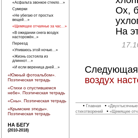
«Асфальта звонкое стекло…»
Ох, 
Сумерки
«Не убегаю от простых
ухло
вещей…»
«Щемящее отчаянье за час…»
На э
«В ожидании снега воздух
насторожён...»
17.1
Переезд
«Упиваюсь этой ночью…»
«Жизнь состояла из
длиннот…»
Следующая
«И если вереница дней…»
«Южный фотоальбом».
воздух наст
Поэтическая тетрадь
«Стихи о спустившемся
небе». Поэтическая тетрадь
«Сны». Поэтическая тетрадь
•
•
Главная
«Двухтысячные»
«Крымские этюды».
•
стихотворений
«Щемящее отч
Поэтическая тетрадь
НА БЕГУ
(2010-2018)