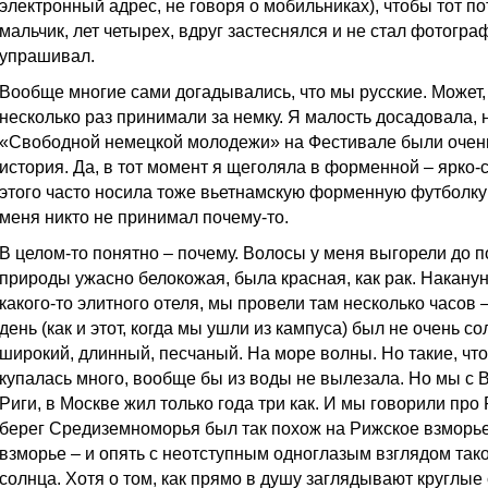
электронный адрес, не говоря о мобильниках), чтобы тот п
мальчик, лет четырех, вдруг застеснялся и не стал фотогра
упрашивал.
Вообще многие сами догадывались, что мы русские. Может, 
несколько раз принимали за немку. Я малость досадовала, 
«Свободной немецкой молодежи» на Фестивале были очень
история. Да, в тот момент я щеголяла в форменной – ярко-
этого часто носила тоже вьетнамскую форменную футболку
меня никто не принимал почему-то.
В целом-то понятно – почему. Волосы у меня выгорели до п
природы ужасно белокожая, была красная, как рак. Накану
какого-то элитного отеля, мы провели там несколько часов –
день (как и этот, когда мы ушли из кампуса) был не очень с
широкий, длинный, песчаный. На море волны. Но такие, что
купалась много, вообще бы из воды не вылезала. Но мы с 
Риги, в Москве жил только года три как. И мы говорили про 
берег Средиземноморья был так похож на Рижское взморье
взморье – и опять с неотступным одноглазым взглядом так
солнца. Хотя о том, как прямо в душу заглядывают круглые 