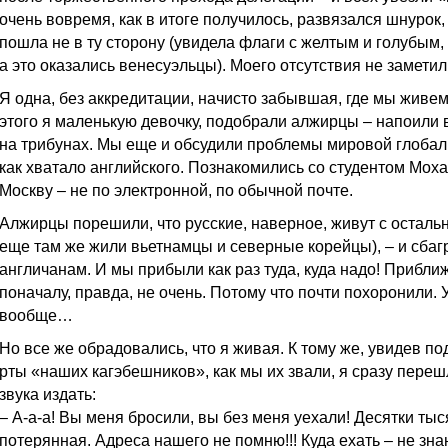
очень вовремя, как в итоге получилось, развязался шнурок,
пошла не в ту сторону (увидела флаги с желтым и голубым,
а это оказались венесуэльцы). Моего отсутствия не заметил
Я одна, без аккредитации, начисто забывшая, где мы живем.
этого я маленькую девочку, подобрали алжирцы – напоили 
на трибунах. Мы еще и обсудили проблемы мировой глобали
как хватало английского. Познакомились со студентом Мох
Москву – не по электронной, по обычной почте.
Алжирцы порешили, что русские, наверное, живут с осталь
еще там же жили вьетнамцы и северные корейцы), – и сбагр
англичанам. И мы прибыли как раз туда, куда надо! Прибли
поначалу, правда, не очень. Потому что почти похоронили.
вообще…
Но все же обрадовались, что я живая. К тому же, увидев п
рты «наших кагэбешников», как мы их звали, я сразу переш
звука издать:
– А-а-а! Вы меня бросили, вы без меня уехали! Десятки тыся
потерянная. Адреса нашего не помню!!! Куда ехать – не зн