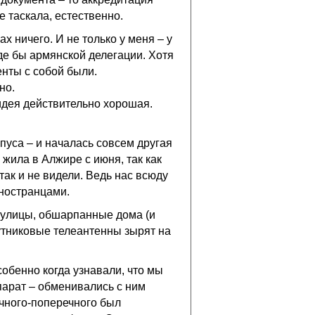
е таскала, естественно.
ах ничего. И не только у меня – у
оде бы армянской делегации. Хотя
енты с собой были.
но.
 идея действительно хорошая.
пуса – и началась совсем другая
 жила в Алжире с июня, так как
ак и не видели. Ведь нас всюду
иностранцами.
е улицы, обшарпанные дома (и
путниковые телеантенны зырят на
обенно когда узнавали, что мы
арат – обменивались с ним
ечного-поперечного был