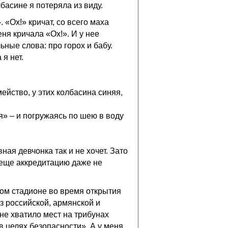
басине я потеряла из виду.
. «Ох!» кричат, со всего маха
ня кричала «Ох!». И у нее
ные слова: про горох и бабу.
 я нет.
мейство, у этих колбасина синяя,
я» – и погружаясь по шею в воду
вная девчонка так и не хочет. Зато
е еще аккредитацию даже не
ном стадионе во время открытия
з российской, армянской и
не хватило мест на трибунах
в целях безопасности». А у меня