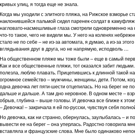
кривых улиц, я тогда еще не знала.
Когда мы уходили с элитного пляжа, на Рижское взморье ст
наклонившейся пальмой сидел паренек-солдат в камуфляже
нагловато-насмешливые глаза смотрели одновременно на на
что-то такое, чего не видели мы. У него на коленях небреж
стало не по себе – не из-за автомата, я думаю, а из-за этог
вглядывания друг в друга, но не напрямую, исподволь …
На общественном пляже мы тоже были – еще в самый первы
Как и все общественные пляжи, тот оказался забит людьми.
полезла, люблю плавать. Прицепившись к длинной такой н
огромное семейство – мужчины, женщины, дети. Потом, когд
одна девочка лет пяти-шести отцепилась. Но на берег не п
дальше и дальше. А там дно неровное. В одном месте – взр
обрыв, глубина – выше головы. И девочка все ближе к этом
– Девочка! – закричала я ей по-русски, чувствуя себя полно
Но девочка, как ни странно, обернулась, заулыбалась – и 
вывести ее на берег – она уперлась. Радостно говорила мне
вставляла и французские слова. Мне было одинаково непон