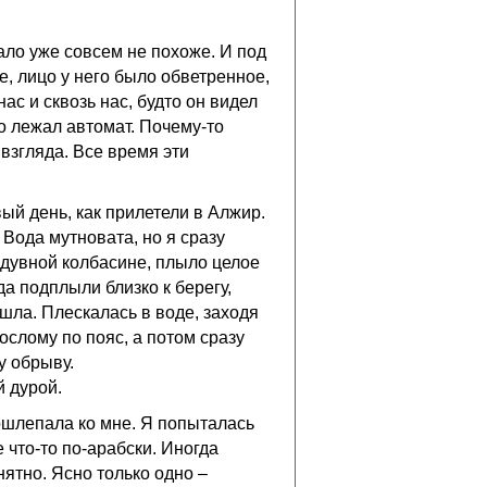
ало уже совсем не похоже. И под
, лицо у него было обветренное,
с и сквозь нас, будто он видел
но лежал автомат. Почему-то
о взгляда. Все время эти
й день, как прилетели в Алжир.
 Вода мутновата, но я сразу
адувной колбасине, плыло целое
а подплыли близко к берегу,
ошла. Плескалась в воде, заходя
ослому по пояс, а потом сразу
у обрыву.
й дурой.
пошлепала ко мне. Я попыталась
 что-то по-арабски. Иногда
ятно. Ясно только одно –