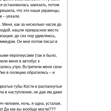
 я остановилась завязать, потом
 решила, что это наши украинцы,
и – уехали.
 Меня, как за несколько часов до
водой, нашли прекрасное место
зации: до сих пор удивляюсь,
аммедом. Он мне потом писал в
ными европиусами (так и было,
или меня в автобус к
жалось утро. Встретили меня свои
 Уже в полицию обратились – и
оджатые губы Кости и распахнутые
ла в наступление, не дав им даже
ч человек, ночь, я одна, усталая,
аю! Да как вы вообще могли???