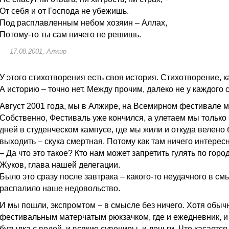
От себя и от Господа не убежишь.
Под расплавленным небом хозяин – Аллах,
Потому-то ты сам ничего не решишь.
17.08.2001, Алжир
У этого стихотворения есть своя история. Стихотворение, к
А историю – точно нет. Между прочим, далеко не у каждого 
Август 2001 года, мы в Алжире, на Всемирном фестивале м
Собственно, Фестиваль уже кончился, а улетаем мы только 
дней в студенческом кампусе, где мы жили и откуда велено
выходить – скука смертная. Потому как там ничего интересн
– Да что это такое? Кто нам может запретить гулять по горо
Жуков, глава нашей делегации.
Было это сразу после завтрака – какого-то неудачного в смы
распалило наше недовольство.
И мы пошли, экспромтом – в смысле без ничего. Хотя обыч
фестивальным матерчатым рюкзачком, где и ежедневник, и 
бутылка с водой, и всякие сувениры, и деньги. Что касаетс