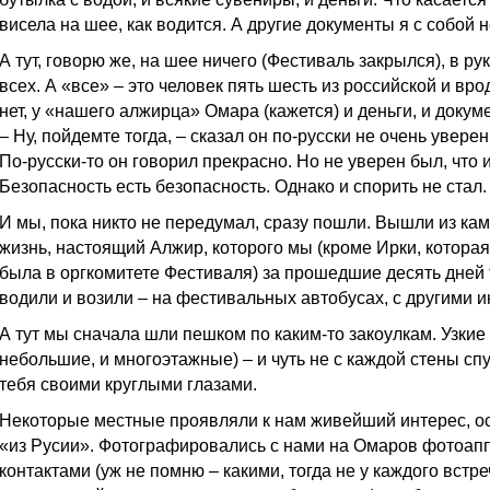
висела на шее, как водится. А другие документы я с собой н
А тут, говорю же, на шее ничего (Фестиваль закрылся), в рук
всех. А «все» – это человек пять шесть из российской и вр
нет, у «нашего алжирца» Омара (кажется) и деньги, и докум
– Ну, пойдемте тогда, – сказал он по-русски не очень уверен
По-русски-то он говорил прекрасно. Но не уверен был, что
Безопасность есть безопасность. Однако и спорить не стал.
И мы, пока никто не передумал, сразу пошли. Вышли из кам
жизнь, настоящий Алжир, которого мы (кроме Ирки, которая
была в оргкомитете Фестиваля) за прошедшие десять дней т
водили и возили – на фестивальных автобусах, с другими 
А тут мы сначала шли пешком по каким-то закоулкам. Узки
небольшие, и многоэтажные) – и чуть не с каждой стены с
тебя своими круглыми глазами.
Некоторые местные проявляли к нам живейший интерес, ос
«из Русии». Фотографировались с нами на Омаров фотоапп
контактами (уж не помню – какими, тогда не у каждого встр