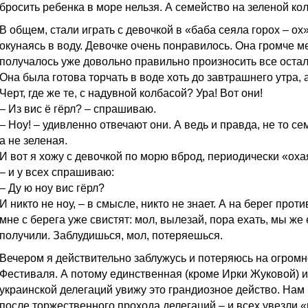
бросить ребенка в море нельзя. А семейство на зеленой кол
В общем, стали играть с девочкой в «баба сеяла горох – ох»
окунаясь в воду. Девочке очень понравилось. Она громче ме
получалось уже довольно правильно произносить все осталь
Она была готова торчать в воде хоть до завтрашнего утра, а
Черт, где же те, с надувной колбасой? Ура! Вот они!
– Из вис ё гёрл? – спрашиваю.
– Ноу! – удивленно отвечают они. А ведь и правда, не то се
а не зеленая.
И вот я хожу с девочкой по морю вброд, периодически «оха
– и у всех спрашиваю:
– Ду ю ноу вис гёрл?
И никто не ноу, – в смысле, никто не знает. А на берег проти
мне с берега уже свистят: мол, вылезай, пора ехать, мы ж
получили. Заблудишься, мол, потеряешься.
Вечером я действительно заблужусь и потеряюсь на огром
Фестиваля. А потому единственная (кроме Ирки Жуковой) и
украинской делегаций увижу это грандиозное действо. Нам 
после торжественного прохода делегаций – и всех увезли «