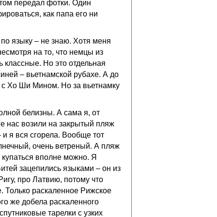
отом передал фотки. Один
фироваться, как папа его ни
по языку – не знаю. Хотя меня
несмотря на то, что немцы из
 классные. Но это отдельная
синей – вьетнамской рубахе. А до
 с Хо Ши Мином. Но за вьетнамку
олной белизны. А сама я, от
не нас возили на закрытый пляж
 и я вся сгорела. Вообще тот
олнечный, очень ветреный. А пляж
 купаться вполне можно. Я
Витей зацепились языками – он из
Ригу, про Латвию, потому что
. Только раскаленное Рижское
ого же добела раскаленного
спутниковые тарелки с узких