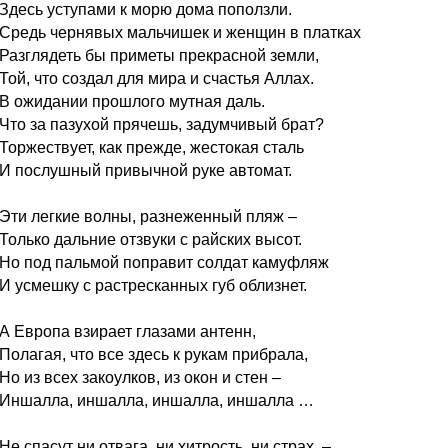
Здесь уступами к морю дома поползли.
Средь чернявых мальчишек и женщин в платках
Разглядеть бы приметы прекрасной земли,
Той, что создал для мира и счастья Аллах.
В ожидании прошлого мутная даль.
Что за пазухой прячешь, задумчивый брат?
Торжествует, как прежде, жестокая сталь
И послушный привычной руке автомат.
Эти легкие волны, разнеженный пляж –
Только дальние отзвуки с райских высот.
Но под пальмой поправит солдат камуфляж
И усмешку с растресканных губ облизнет.
А Европа взирает глазами антенн,
Полагая, что все здесь к рукам прибрала,
Но из всех закоулков, из окон и стен –
Иншалла, иншалла, иншалла, иншалла …
Не спасут ни отвага, ни хитрость, ни страх, –