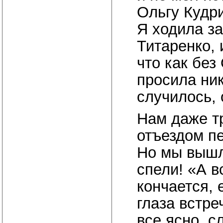
Ольгу Кудри
Я ходила за
Титаренко, 
что как без
просила ник
случилось,
Нам даже т
отъездом пе
Но мы вышл
спели! «А в
кончается, 
глаза встре
все ясно, с