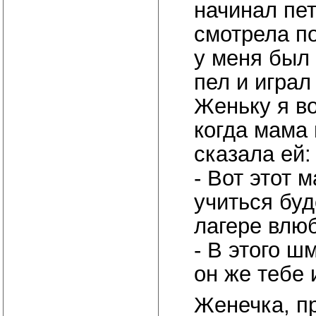
начинал пе
смотрела по
у меня был 
пел и играл
Женьку я в
когда мама 
сказала ей:
- Вот этот 
учиться буд
лагере влю
- В этого ш
он же тебе 
Женечка, пр