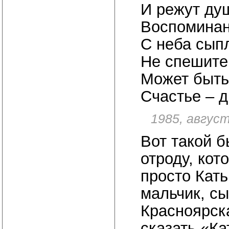
И режут ду
Воспоминан
С неба сып
Не спешите 
Может быть
Счастье – д
1985, август
Вот такой б
отроду, кот
просто Кать
мальчик, с
Красноярск
сказать «Ка