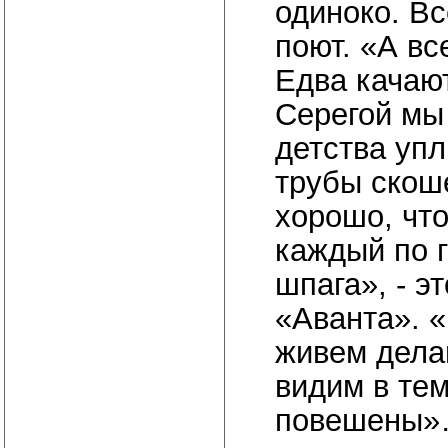
одиноко. Вс
поют. «А вс
Едва качаю
Серегой мы
детства уп
трубы скош
хорошо, что
каждый по г
шпага», - э
«Аванта». «
живем дела
видим в тем
повешены