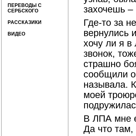
ПЕРЕВОДЫ С
захочешь –
СЕРБСКОГО
Где-то за 
РАССКАЗИКИ
вернулись и
ВИДЕО
хочу ли я в
звонок, тож
страшно боя
сообщили о 
называла. К
моей троюр
подружилас
В ЛПА мне 
Да что там,