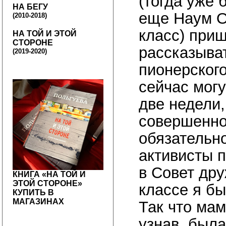
(тогда уже 
НА БЕГУ
еще Наум О
(2010-2018)
класс) приш
НА ТОЙ И ЭТОЙ
СТОРОНЕ
рассказыва
(2019-2020)
пионерского
сейчас могу
две недели,
совершенно
обязательно
активисты п
в Совет дру
КНИГА «НА ТОЙ И
ЭТОЙ СТОРОНЕ»
классе я б
КУПИТЬ В
МАГАЗИНАХ
Так что мам
узнав, была