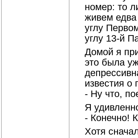
номер: то л
живем едва 
углу Первом
углу 13-й П
Домой я пр
это была уж
депрессивн
известия о 
- Ну что, п
Я удивленно
- Конечно! 
Хотя снача