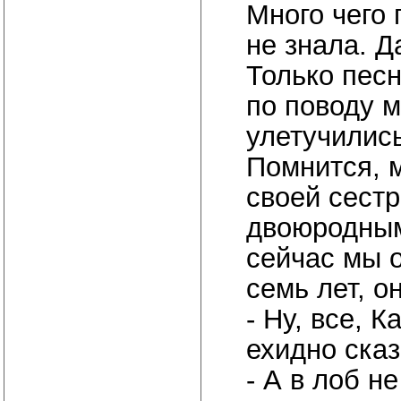
Много чего 
не знала. Д
Только пес
по поводу 
улетучились
Помнится, 
своей сест
двоюродным
сейчас мы 
семь лет, о
- Ну, все, 
ехидно сказ
- А в лоб н