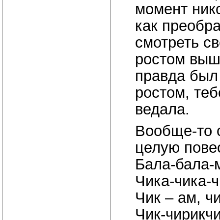
момент нико
как преобра
смотреть св
ростом выше
правда был 
ростом, теб
ведала.
Вообще-то 
целую повес
Бала-бала-м
Чика-чика-ч
Чик – ам, чи
Чик-чирикчи