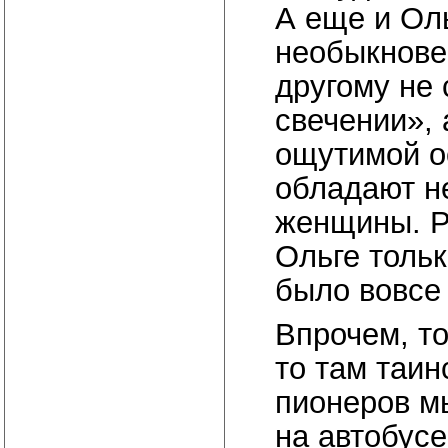
А еще и Ол
необыкновен
другому не 
свечении», 
ощутимой ос
обладают н
женщины. Р
Ольге тольк
было вовсе 
Впрочем, то
то там таин
пионеров м
на автобусе