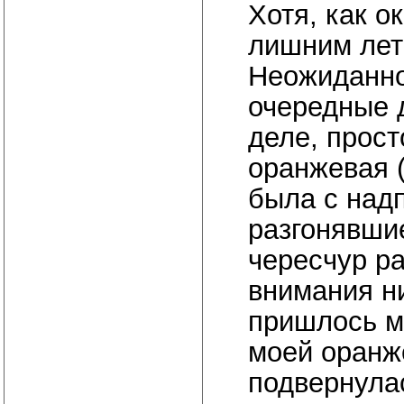
Хотя, как о
лишним лет
Неожиданно
очередные 
деле, прост
оранжевая 
была с над
разгонявши
чересчур р
внимания ни
пришлось м
моей оранже
подвернула