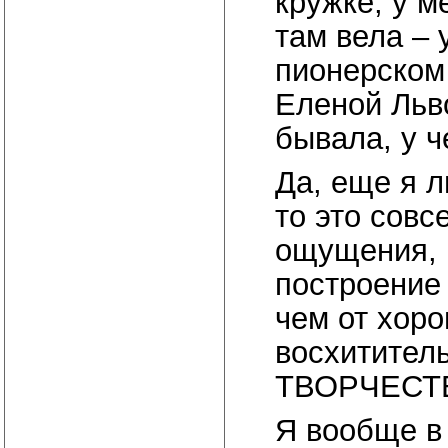
кружке, у м
там вела – 
пионерском
Еленой Льв
бывала, у ч
Да, еще я л
то это совс
ощущения, 
построение 
чем от хоро
восхитител
ТВОРЧЕСТ
Я вообще в