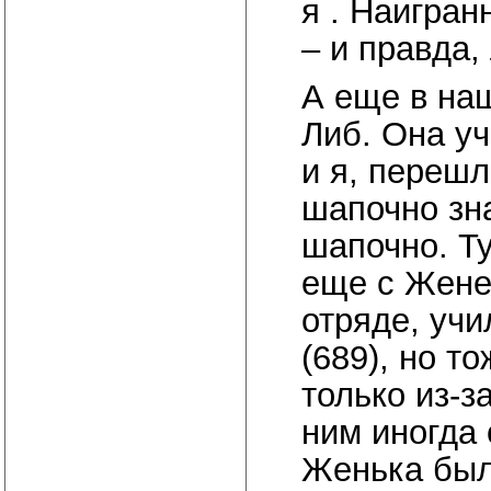
я . Наигран
– и правда
А еще в на
Либ. Она уч
и я, перешл
шапочно зна
шапочно. Т
еще с Жене
отряде, учи
(689), но т
только из-з
ним иногда
Женька был 