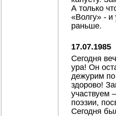
А только чт
«Волгу» - и
раньше.
17.07.1985
Сегодня ве
ура! Он ост
дежурим по
здорово! За
участвуем –
поэзии, по
Сегодня был