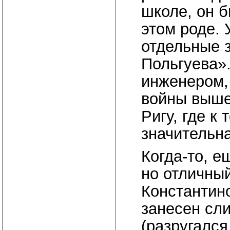
школе, он б
этом роде. 
отдельные з
Польгуева»
инженером, 
войны вышел
Ригу, где к
значительн
Когда-то, е
но отличны
Константин
занесен сл
(разругался