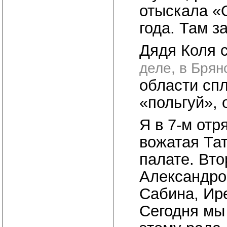
отыскала «О
года. Там з
Дядя Коля с
деле, в Брян
области сп
«польгуй», 
Я в 7-м отр
вожатая Та
палате. Вто
Александро
Сабина, Ир
Сегодня мы 