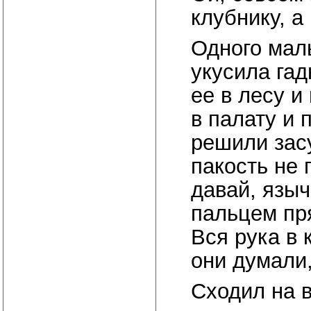
клубнику, а
Одного маль
укусила га
ее в лесу и
в палату и 
решили засу
пакость не 
давай, языч
пальцем пря
Вся рука в 
они думали,
Сходил на 