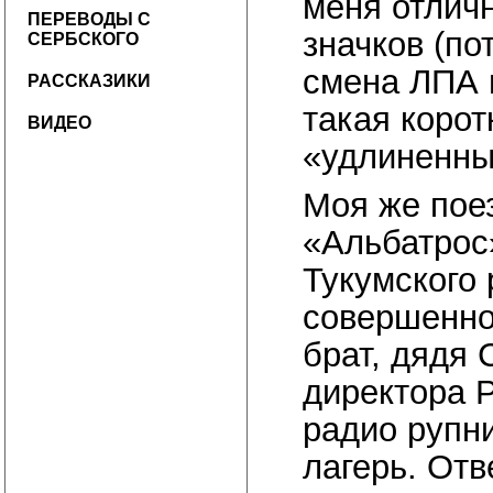
меня отлич
ПЕРЕВОДЫ С
значков (по
СЕРБСКОГО
смена ЛПА 
РАССКАЗИКИ
такая корот
ВИДЕО
«удлиненны
Моя же поез
«Альбатрос»
Тукумского
совершенно
брат, дядя 
директора 
радио рупн
лагерь. Отв