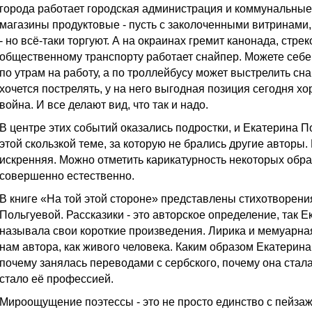
города работает городская администрация и коммунальные 
магазины продуктовые - пусть с заколоченными витринам
- но всё-таки торгуют. А на окраинах гремит канонада, стре
общественному транспорту работает снайпер. Можете себе
по утрам на работу, а по троллейбусу может выстрелить сна
хочется пострелять, у на него выгодная позиция сегодня хо
война. И все делают вид, что так и надо.
В центре этих событий оказались подростки, и Екатерина П
этой скользкой теме, за которую не брались другие авторы.
искренняя. Можно отметить карикатурность некоторых образ
совершенно естественно.
В книге «На той этой стороне» представлены стихотворени
Польгуевой. Рассказики - это авторское определение, так Е
называла свои короткие произведения. Лирика и мемуарная 
нам автора, как живого человека. Каким образом Екатерина
почему занялась переводами с сербского, почему она стала
стало её профессией.
Мироощущение поэтессы - это не просто единство с пейзаже