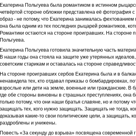
Екатерина Польгуева была романтиком в истинном рыцарск
четвёртой стороне обложки представлена её фотография с 
образ - не потому, что Екатерина занималась фехтованием
она была одним из тех последних рыцарей романтиков, ко
Романтики остаются на стороне проигравших. На стороне 
Польгуева.
Екатерина Польгуева готовила значительную часть материа
В наши годы она стояла на защите уже утерянных идеалов
советским старикам и оставалась на стороне справедливос
На стороне проигравших сербов Екатерина была и в балка
ненавидела тех, кто отдавал приказы о бомбардировках, по
взрослые или дети на земле, военные или гражданские. В 
где обе стороны виновны в страшных преступлениях, она б
только потому, что они наши братья славяне, но и потому ч
защищать тех, кого нужно защищать. Защищать не тогда, ко
доказывая какие-то свои политические цели, а защищать, к
раздроблены и унижены.
Повесть «За секунду до взрыва» посвящена современной ги