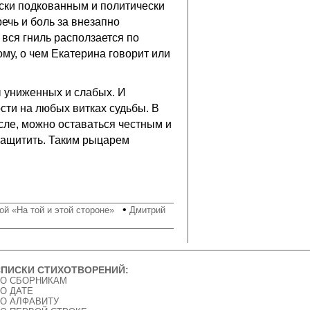
ески подкованным и политически
ечь и боль за внезапно
 вся гниль расползается по
му, о чем Екатерина говорит или
ы униженных и слабых. И
ти на любых витках судьбы. В
сле, можно оставаться честным и
 защитить. Таким рыцарем
•
й «На той и этой стороне»
Дмитрий
CПИСКИ СТИХОТВОРЕНИЙ:
О СБОРНИКАМ
О ДАТЕ
О АЛФАВИТУ