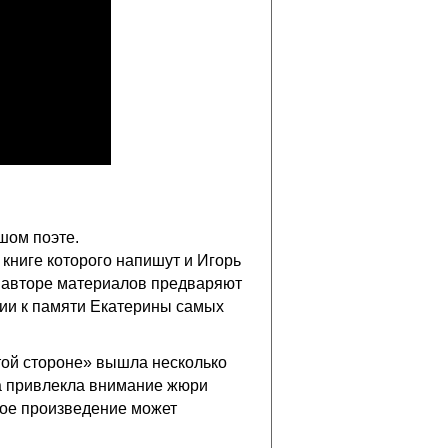
шом поэте.
 книге которого напишут и Игорь
б авторе материалов предваряют
нии к памяти Екатерины самых
той стороне» вышла несколько
га привлекла внимание жюри
ое произведение может