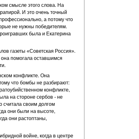
ом смысле этого слова. На
рапирой. И это очень точный
 профессионально, а потому что
торые не нужны победителям.
проигравших была и Екатерина
лов газеты «Советская Россия».
, она помогала оставшимся
ти.
нском конфликте. Она
тому что бомбы не разбирают:
братоубийственном конфликте,
ыла на стороне сербов - не
то считала своим долгом
гда они были на высоте,
огда они растоптаны,
бридной войне, когда в центре