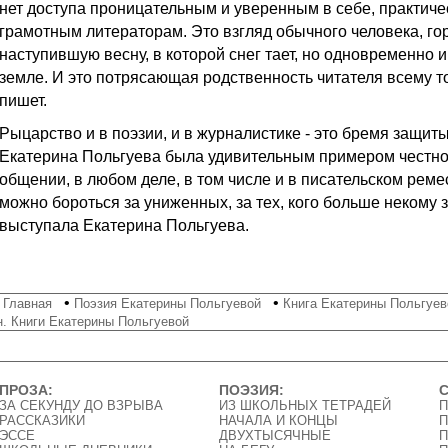
нет доступа проницательным и уверенным в себе, практич
грамотным литераторам. Это взгляд обычного человека, гор
наступившую весну, в которой снег тает, но одновременно и
земле. И это потрясающая родственность читателя всему то
пишет.
Рыцарство и в поэзии, и в журналистике - это бремя защит
Екатерина Польгуева была удивительным примером честнос
общении, в любом деле, в том числе и в писательском реме
можно бороться за униженных, за тех, кого больше некому
выступала Екатерина Польгуева.
•
•
•
Главная
Поэзия Екатерины Польгуевой
Книга Екатерины Польгуево
н. Книги Екатерины Польгуевой
ПРОЗА:
ПОЭЗИЯ:
ЗА СЕКУНДУ ДО ВЗРЫВА
ИЗ ШКОЛЬНЫХ ТЕТРАДЕЙ
П
РАССКАЗИКИ
НАЧАЛА И КОНЦЫ
П
ЭССЕ
ДВУХТЫСЯЧНЫЕ
П