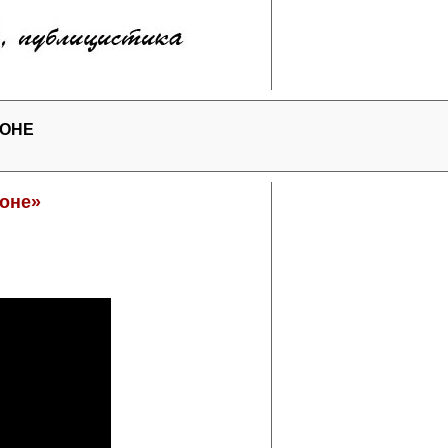
РОНЕ
роне»