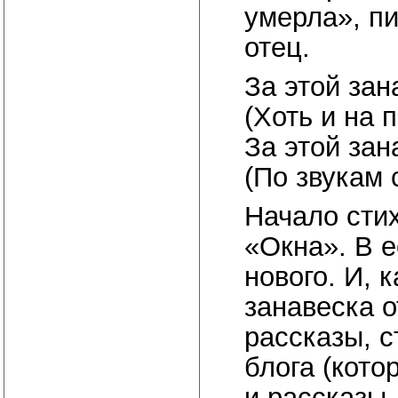
умерла», пи
отец.
За этой зан
(Хоть и на 
За этой зан
(По звукам 
Начало сти
«Окна». В е
нового. И, 
занавеска 
рассказы, с
блога (кото
и рассказы,