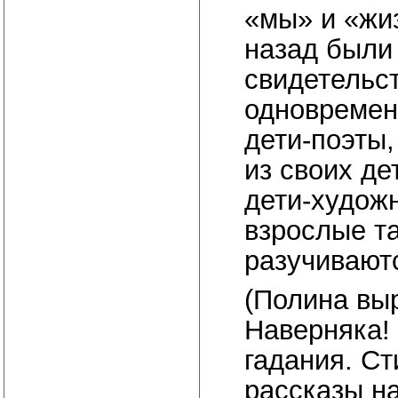
«мы» и «жиз
назад были 
свидетельс
одновремен
дети-поэты,
из своих де
дети-художн
взрослые та
разучивают
(Полина выр
Наверняка!
гадания. Ст
рассказы н