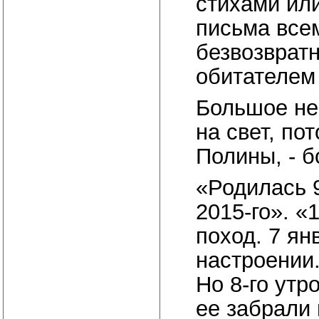
стихами или
письма всем
безвозврат
обитателем
Большое нес
на свет, по
Полины, - б
«Родилась 9
2015-го». «
поход. 7 ян
настроении.
Но 8-го утр
ее забрали 