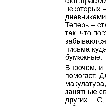
фотографии,
некоторых –
дневниками
Теперь – ст
так, что по
забываются
письма куд
бумажные.
Впрочем, и
помогает. Д
макулатура,
занятные с
других… О, 