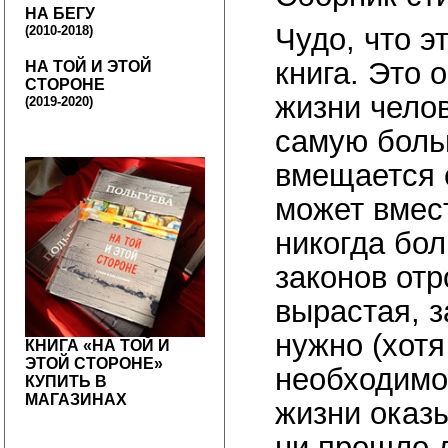
НА БЕГУ
Чудо, что э
(2010-2018)
книга. Это 
НА ТОЙ И ЭТОЙ
СТОРОНЕ
жизни челов
(2019-2020)
самую боль
вмещается с
может вмес
никогда бол
законов отр
вырастая, з
нужно (хотя
КНИГА «НА ТОЙ И
ЭТОЙ СТОРОНЕ»
необходимо)
КУПИТЬ В
МАГАЗИНАХ
жизни оказ
ни прошло л