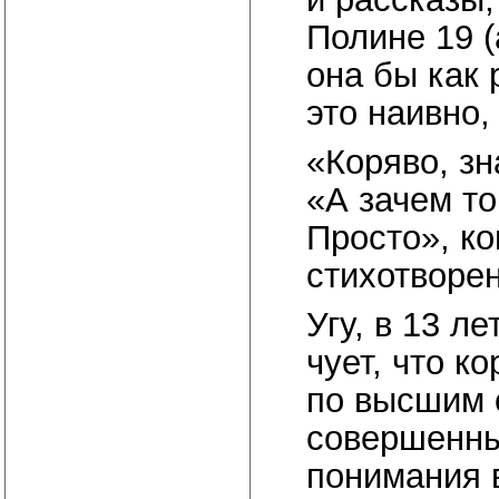
Полине 19 (
она бы как 
это наивно
«Коряво, зн
«А зачем то
Просто», к
стихотворен
Угу, в 13 ле
чует, что к
по высшим 
совершенны
понимания 