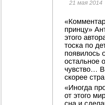
21 мая 2014
«Комментар
принцу» Ан
этого автора
тоска по де
появилось 
остальное 
чувство… Вз
скорее стр
«Иногда пр
от этого ми
сна и сдел