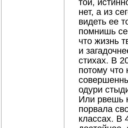
той, истинн
нет, а из с
видеть ее 
помнишь себ
что жизнь т
и загадочне
стихах. В 2
потому что 
совершенные
одури стыд
Или рвешь н
порвала сво
классах. В 