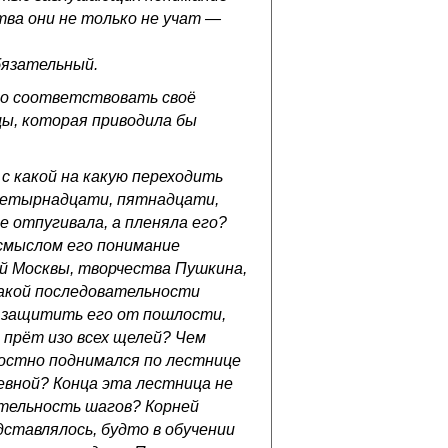
ва они не только не учат —
бязательный.
но соответствовать своё
цы, которая приводила бы
с какой на какую переходить
к четырнадцати, пятнадцати,
 отпугивала, а пленяла его?
 смыслом его понимание
й Москвы, творчества Пушкина,
 какой последовательности
 защитить его от пошлости,
 прёт изо всех щелей? Чем
остно поднимался по лестнице
вной? Конца эта лестница не
ательность шагов? Корней
дставлялось, будто в обучении