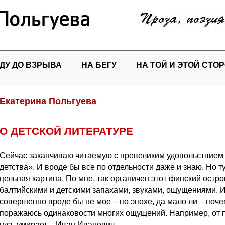
ДУ ДО ВЗРЫВА
НА БЕГУ
НА ТОЙ И ЭТОЙ СТО
Екатерина Польгуева
О ДЕТСКОЙ ЛИТЕРАТУРЕ
Сейчас заканчиваю читаемую с превеликим удовольствие
детства». И вроде бы все по отдельности даже и знаю. Но т
цельная картина. По мне, так органичен этот финский остр
балтийскими и детскими запахами, звуками, ощущениями. И 
совершенно вроде бы не мое – по эпохе, да мало ли – поче
поражаюсь одинаковости многих ощущений. Например, от п
гусь умирает – Иван Иванович.