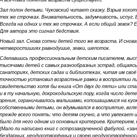
Зал полон детьми. Чуковский читает сказку. Взрыв хохот
тех же строчках. Внимательность, задумчивость, испуг.
Всегда на одних и тех же строчках. А если общий зевок
Для автора это сигнал бедствия.
Новый зал. Снова сотни детей того же возраста. И снова 
четверостишиях равнодушие, зевки, шепоток.
Сделавшись профессиональным детским писателем, выст
тысячами детей с самых разнообразных эстрад, общаясь 
санаториях, детских садах и библиотеках, читая им своё 
точностью установил возрастные рамки в восприятии 
свидетельство хотя бы книга «От двух до пяти» или ст
и в ту начальную, докрокодильскую пору, когда число дет
зрения, ограничивалось малышами, копошащимися на куок
собственными детьми, он вдумывался в восприятие, вгля
прежде всего понять: что детям скучно, а что увлекает 
было для него одним из основных критериев. Критерием, 
(Мало ли написано книг с острозакрученной фабулой, «за
бездарных, неодухотворённых и своею неодухотворённо