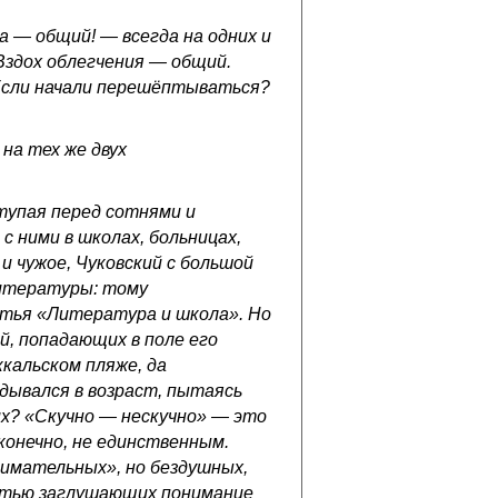
а — общий! — всегда на одних и
 Вздох облегчения — общий.
? Если начали перешёптываться?
на тех же двух
упая перед сотнями и
с ними в школах, больницах,
и чужое, Чуковский с большой
литературы: тому
атья «Литература и школа». Но
ей, попадающих в поле его
кальском пляже, да
дывался в возраст, пытаясь
их? «Скучно — нескучно» — это
конечно, не единственным.
нимательных», но бездушных,
стью заглушающих понимание