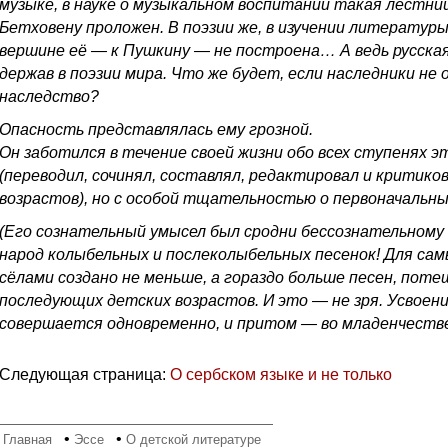
музыке, в науке о музыкальном воспитании такая лестниц
Бетховену проложен. В поэзии же, в изучении литературы
вершине её — к Пушкину — не построена… А ведь русска
держав в поэзии мира. Что же будет, если наследники не
наследство?
Опасность представлялась ему грозной.
Он заботился в течение своей жизни обо всех ступенях 
(переводил, сочинял, составлял, редактировал и критико
возрастов), но с особой тщательностью о первоначальны
(Его сознательный умысел был сродни бессознательному 
народ колыбельных и послеколыбельных песенок! Для сам
сёлами создано не меньше, а гораздо больше песен, потеш
последующих детских возрастов. И это — не зря. Усвоени
совершается одновременно, и притом — во младенчестве
Следующая страница:
О сербском языке и не только
•
•
•
Главная
Эссе
О детской литературе