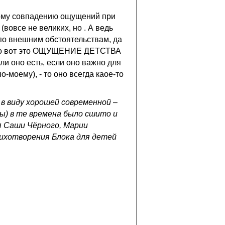
акому совпадению ощущений при
вовсе не великих, но . А ведь
 по внешним обстоятельствам, да
, что вот это ОЩУЩЕНИЕ ДЕТСТВА
сли оно есть, если оно важно для
о-моему), - то оно всегда каое-то
в виду хорошей современной –
ы) в те времена было сшито и
я Саши Чёрного, Марии
ихотворения Блока для детей