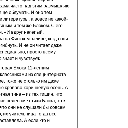
Я сама часто над этим размышляю
еще обдумать. И оно тем
и литературы, а вовсе не какой-
киным и тем же Блоком. С его
и. «И вдруг нелепый,
а на Финском заливе, когда они –
гибнуть. И не он читает даже
 специально, просто всему
 знает и чувствует.
атора» Блока 11-летним
иклассниками из специнтерната
ое, тоже не столько им даже
ную кроваво-коричневую осень. А
тная тина – из тех тишин, что
кие недетские стихи Блока, хотя
 что они не слушали бы совсем.
, их учительница тогда все
аставляла. А если кто и