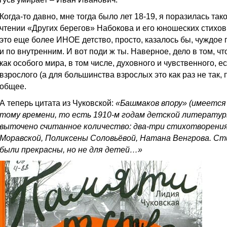
Когда-то давно, мне тогда было лет 18-19, я поразилась т
чтении «Других берегов» Набокова и его юношеских стихов (
это еще более ИНОЕ детство, просто, казалось бы, чуждое
и по внутренним. И вот поди ж ты. Наверное, дело в том
как особого мира, в том числе, духовного и чувственного, е
взрослого (а для большинства взрослых это как раз не так, п
общее.
А теперь цитата из Чуковской:
«Башмаков впору» (имеется 
тому времени, то есть 1910-м годам детской литератур
выточено считанное количество: два-три стихотворени
Моравской, Поликсены Соловьёвой, Натана Венгрова. Ст
были прекрасны, но не для детей…»