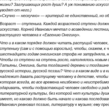
жизни? Заглушающих рост души? А уж пониманию искусст
уводят от него.)
«Скучно — нескучно» — критерий не единственный, но о
Возраст — ступенька. Каждой возрастной ступени долж
искусство. Корней Иванович мечтал о возведении лестни
растущего человека к «Евгению Онегину».
Что и в каком порядке должен читать растущий человек, 
ступеньку (сам и с помощью взрослых), чтобы, скажем, 
шестнадцати годам онегинская строфа не затрудняла, не
Чтобы со ступени на ступень росло, наполнялось новым
Татьяны, Онегина, быта тогдашней деревни и тогдашне
русской истории, русской поэзии? Что и в каком виде и в
надлежит давать растущему человеку в детстве, чтобы
которая всегда, во все времена неизбежно и неистребимо
одаривать, чтобы подрастающий человек свободно и рад
литературной культуры, без которой нет культуры душе
имеет, но каково должно быть начало и какова последов
Иванович ревновал поэзию, литературу к музыке; ему пре