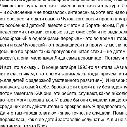
Чуковского, нужна детская – именно детская литература. 
– и объяснение мне показалось интересным, хотя его надо 
интереснее, что дети самого Чуковского росли просто внутр
то особенной детской, вместе с Фетом и Боратынским, Пуш
недетскими стихами, которые за детские себя и не выдавал
безобразный в однообразьи перерыв» - это во время шторм
дети и сам Чуковский - отправившиеся на прогулку могли по
(обычно во время таких прогулок он читал стихи – не детям
вокруг), а она, маленькая Лида сама вспоминает. Потому что
И вот что я скажу… В конце октября 1993-го я читала «Ави
пятиклассникам, с которыми занималась тогда, причем пят
(«для детей с задержкой умственного развития»). И наверн
поначалу, а самой себе, бросала эти строки в ту безнадеж
потом заметила КАК они, эти ребята, слушают, какая абсолю
вот-вот могут взорваться. И разве бы они слушали так детс
среди них есть действительно прекрасные. Я предполагаю,
Да что там «предполагаю» - знаю точно, не слушали. Помню
поражалась, как я ее детей заставляю «слушать». А я и не з
заставлял, то это Блок.