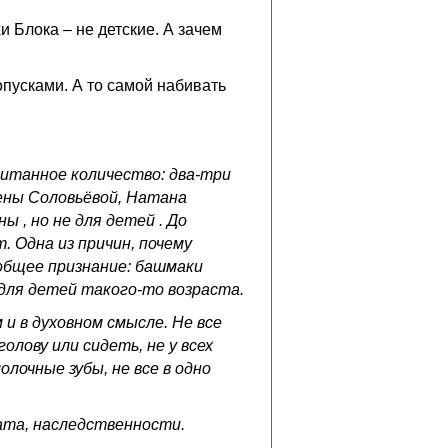
хи Блока – не детские. А зачем
ропусками. А то самой набивать
читанное количество: два-три
ены Соловьёвой, Натана
 , но не для детей . До
. Одна из причин, почему
общее признание: башмаки
 для детей такого-то возраста.
 и в духовном смысле. Не все
лову или сидеть, не у всех
лочные зубы, не все в одно
ата, наследственности.