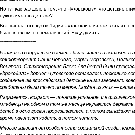
Но тут как раз дело в том, «по Чуковскому», что детские сти
нужно именно детское?
Вот, нашла этот кусок Лидии Чуковской в и-нете, хоть и с п
было в облом, он немаленький. Буду думать.
********************
Башмаков впору» в те времена было сшито и выточено с
стихотворения Саши Чёрного, Марии Моравской, Поликс
Венгрова. Стихотворения Блока для детей были прекрасны
«Крокодила» Корнея Чуковского оставалось несколько лет
созданные им впоследствии детские книги завоевали все
сработаны были точно по мерке. Каждая из книг — книга
Разумеется, возраст — понятие условное, и в физическом
младенцы на одном и том же месяце научаются держать го
детей в одно время прорезываются, а потом выпадают мо
время начинают ходить, а потом читать.
Многое зависит от особенности социальной среды, клим
А всё-таки понятие возраста существует.