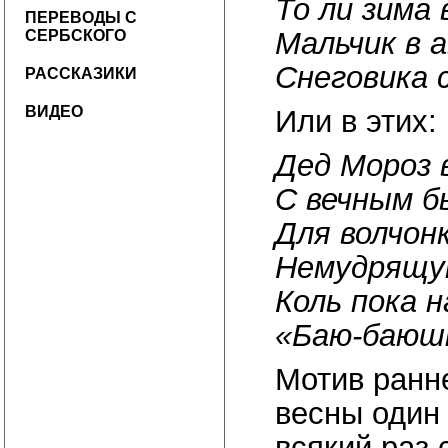
То ли зима 
ПЕРЕВОДЫ С
Мальчик в 
СЕРБСКОГО
Снеговика 
РАССКАЗИКИ
ВИДЕО
Или в этих:
Дед Мороз 
С вечным б
Для волчон
Немудрящую
Коль пока 
«Баю-баюшк
Мотив ранн
весны один 
всякий раз 